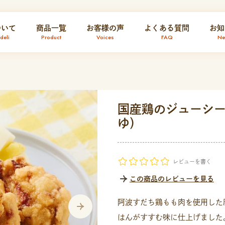
ついて
商品一覧
お客様の声
よくある質問
お知
eli
Product
Voices
FAQ
Ne
国産鶏のジューシ
ゆ）
レビューを書く
この商品のレビューを見る
阿波すだち鶏もも肉を使用した
はんがすすむ味に仕上げました