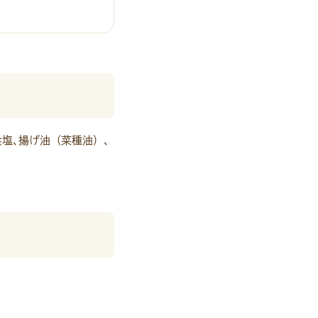
。
食塩､揚げ油（菜種油）､