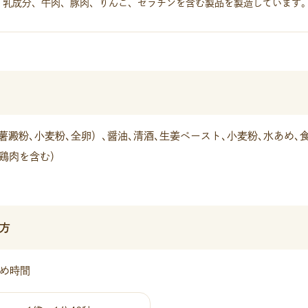
、乳成分、牛肉、豚肉、りんご、ゼラチンを含む製品を製造しています
薯澱粉､小麦粉､全卵）､醤油､清酒､生姜ペースト､小麦粉､水あめ､
･鶏肉を含む）
方
め時間