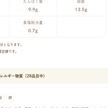
たんぱく質
脂質
9.9g
13.5g
食塩相当量
0.7g
成分となります。
推定値です。
レルギー物質（28品目中）
豆
卵