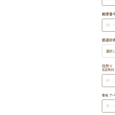
郵便番
都道府
住所
※
市区町村
番地 ア