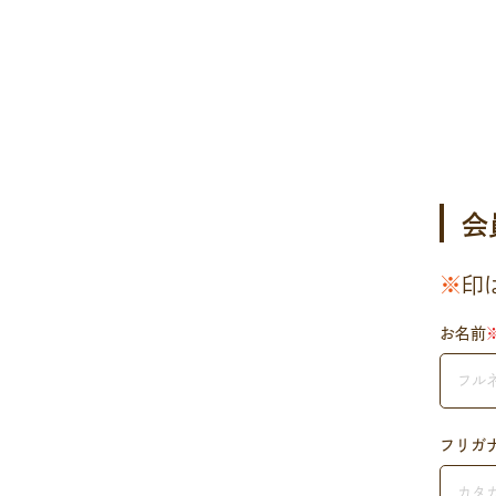
会
※
印
お名前
フリガ