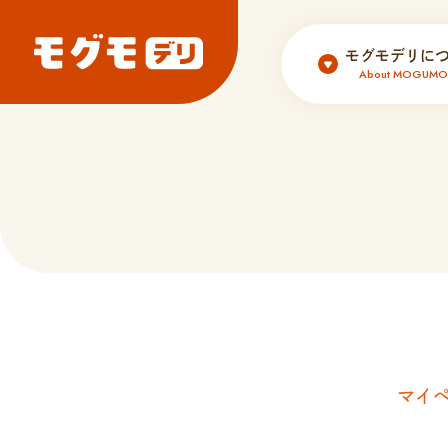
モグモデリに
About MOGUMOd
マイ