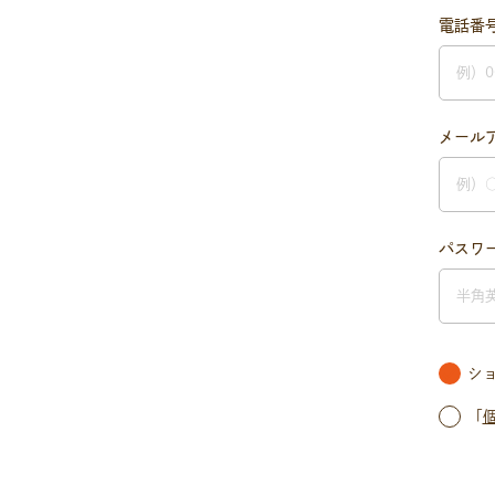
電話番
メール
パスワ
シ
「