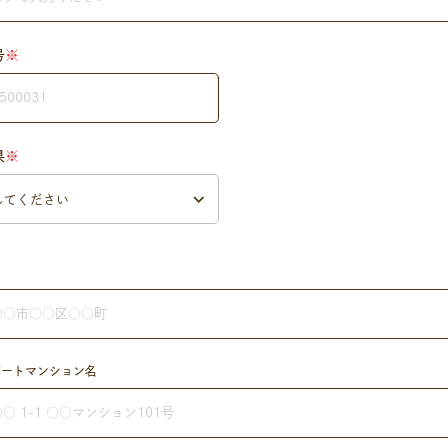
号
※
県
※
パートマンション名