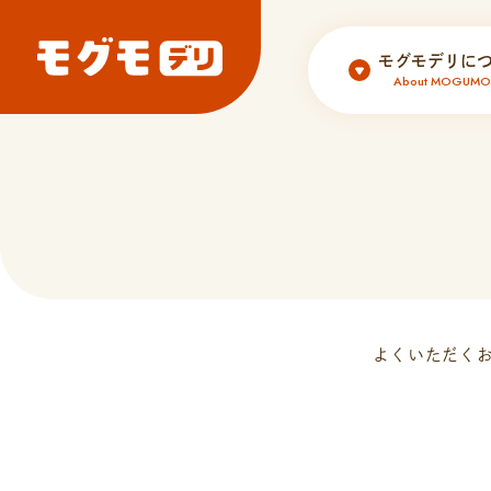
モグモデリに
About MOGUMOd
よくいただく