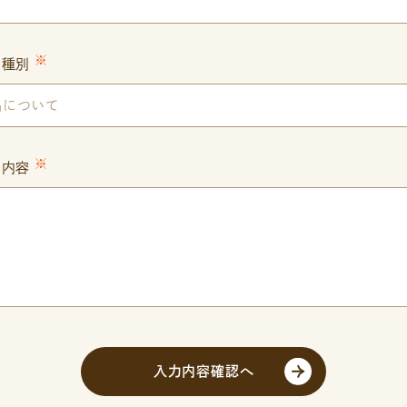
※
せ種別
※
せ内容
入力内容確認へ